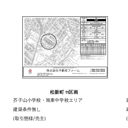
松新町 11区画
芥子山小学校・旭東中学校エリア
建築条件無し
(取引態様/売主)