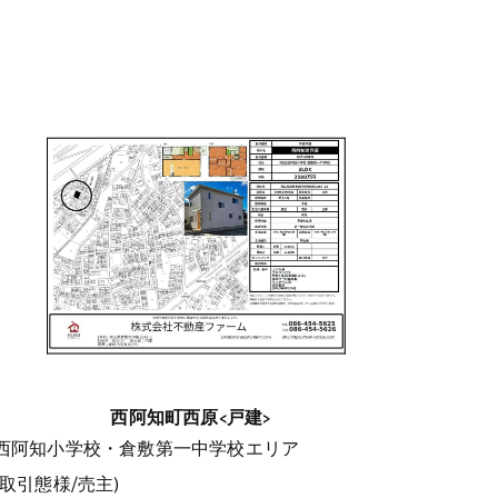
西阿知町西原<戸建>
西阿知小学校・倉敷第一中学校エリア
(取引態様/売主)