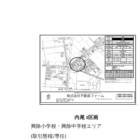
内尾 3区画
興除小学校・興除中学校エリア
(取引態様/専任)