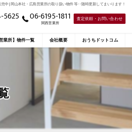
販売中 | 岡山本社・広島営業所の取り扱い物件 等‥随時更新してまいります！
4-5625
06-6195-1811
査定依頼・お問い合わせ
社
関西営業所
営業所】物件一覧
会社概要
おうちドットコム
事業内容
代表挨拶
スタッフ
覧